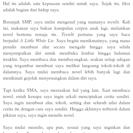
Hal itu adalah satu kepuasan sendiri untuk saya.
Sejak itu, fiksi
adalah bagian dari hidup saya.
Beranjak SMP, saya mulai mengenal yang namanya
teenlit
.
Kali
ini, makanan saya bukan kumpulan cerpen anak lagi, melainkan
novel bertema remaja itu.
Teenlit
pertama yang saya baca
berjudul
A Little White Lie
. Saya begitu menikmatinya, yang mana
penulis membuat alur secara mengalir hingga saya selalu
menyempatkan diri untuk membuka lembar hingga halaman
terakhir. Saya membaca dan membayangkan, seakan setiap adegan
yang tergambar membuat saya melihat langsung tokoh-tokoh di
dalamnya. Saya mulai membaca novel lebih banyak lagi dan
menikmati gejolak menyenangkan dalam diri saya.
Tapi ketika SMA, saya merasakan hal yang lain.
Saat membaca
novel, entah kenapa saya ingin sekali menciptakan cerita sendiri.
Saya ingin membuat alur, tokoh, setting dan seluruh nilai dalam
cerita itu dengan cara saya sendiri. Hingga akhirnya terbersit dalam
pikiran saya, saya ingin menulis novel.
Saya mulai menulis, apa pun, sesuai yang saya inginkan dan