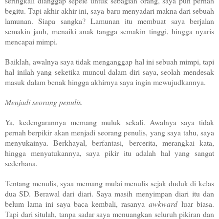
seringkali dianggap sepele untuk sebagian orang, saya pun pernah
begitu. Tapi akhir-akhir ini, saya baru menyadari makna dari sebuah
lamunan. Siapa sangka? Lamunan itu membuat saya berjalan
semakin jauh, menaiki anak tangga semakin tinggi, hingga nyaris
mencapai mimpi.
Baiklah, awalnya saya tidak menganggap hal ini sebuah mimpi, t
api
hal inilah yang seketika muncul dalam diri saya, seolah mendesak
masuk dalam benak hingga akhirnya saya ingin mewujudkannya.
Menjadi seorang penulis.
Ya, kedengarannya memang muluk sekali. Awalnya saya tidak
pernah berpikir akan menjadi seorang penulis, y
ang saya tahu, saya
menyukainya. Berkhayal, berfantasi, bercerita, merangkai kata,
hingga menyatukannya, saya pikir itu adalah hal yang sangat
sederhana.
Tentang menulis, syaa memang mulai menulis sejak duduk di kelas
dua SD. Berawal dari diari. Saya masih menyimpan diari itu dan
belum lama ini saya baca kembali, rasanya
awkward
luar biasa.
Tapi dari situlah, tanpa sadar saya menuangkan seluruh pikiran dan