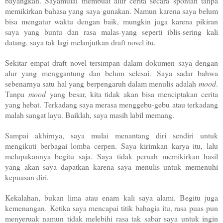
bayangkan. Sayamulai membuat alur cerita secara spontan tanpa
memikirkan bahasa yang saya gunakan.
Namun karena saya belum
bisa mengatur waktu dengan baik, mungkin juga karena pikiran
saya yang buntu dan rasa malas-yang seperti iblis-sering kali
datang, saya tak lagi melanjutkan draft novel itu.
Sekitar empat draft novel tersimpan dalam dokumen saya dengan
alur yang menggantung dan belum selesai.
Saya sadar bahwa
sebenarnya satu hal yang berpengaruh dalam menulis adalah
mood
.
Tanpa
mood
yang besar, kita tidak akan bisa menciptakan cerita
yang hebat. Terkadang saya merasa menggebu-gebu atau terkadang
malah sangat layu. Baiklah, saya masih labil memang.
Sampai akhirnya, saya mulai menantang diri sendiri untuk
mengikuti berbagai lomba cerpen. Saya kirimkan karya itu, lalu
melupakannya begitu saja.
Saya tidak pernah memikirkan hasil
yang akan saya dapatkan karena saya menulis untuk memenuhi
kepuasan diri.
Kekalahan, bukan lima atau enam kali saya alami. Begitu juga
kemenangan.
Ketika saya mencapai titik bahagia itu, rasa puas pun
menyeruak namun tidak melebihi rasa tak sabar saya untuk ingin