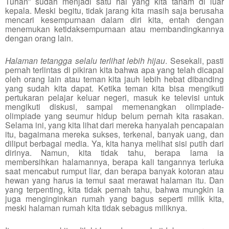
Tuhan” sudah menjadi satu hal yang kita tanam di luar
kepala. Meski begitu, tidak jarang kita masih saja berusaha
mencari kesempurnaan dalam diri kita, entah dengan
menemukan ketidaksempurnaan atau membandingkannya
dengan orang lain.
Halaman tetangga selalu terlihat lebih hijau
. Sesekali, pasti
pernah terlintas di pikiran kita bahwa apa yang telah dicapai
oleh orang lain atau teman kita jauh lebih hebat dibanding
yang sudah kita dapat. Ketika teman kita bisa mengikuti
pertukaran pelajar keluar negeri, masuk ke televisi untuk
mengikuti diskusi, sampai memenangkan olimpiade-
olimpiade yang seumur hidup belum pernah kita rasakan.
Selama ini, yang kita lihat dari mereka hanyalah pencapaian
itu, bagaimana mereka sukses, terkenal, banyak uang, dan
diliput berbagai media. Ya, kita hanya melihat sisi putih dari
dirinya. Namun, kita tidak tahu, berapa lama ia
membersihkan halamannya, berapa kali tangannya terluka
saat mencabut rumput liar, dan berapa banyak kotoran atau
hewan yang harus ia temui saat merawat halaman itu. Dan
yang terpenting, kita tidak pernah tahu, bahwa mungkin ia
juga menginginkan rumah yang bagus seperti milik kita,
meski halaman rumah kita tidak sebagus miliknya.