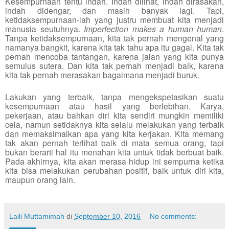
Kesempurnaan tentu indah. Indah dilihat, indah dirasakan,
indah didengar, dan masih banyak lagi. Tapi,
ketidaksempurnaan-lah yang justru membuat kita menjadi
manusia seutuhnya.
Imperfection makes a human human
.
Tanpa ketidaksempurnaan, kita tak pernah mengenal yang
namanya bangkit, karena kita tak tahu apa itu gagal. Kita tak
pernah mencoba tantangan, karena jalan yang kita punya
semulus sutera. Dan kita tak pernah menjadi baik, karena
kita tak pernah merasakan bagaimana menjadi buruk.
Lakukan yang terbaik, tanpa mengekspetasikan suatu
kesempurnaan atau hasil yang berlebihan. Karya,
pekerjaan, atau bahkan diri kita sendiri mungkin memiliki
cela, namun setidaknya kita selalu melakukan yang terbaik
dan memaksimalkan apa yang kita kerjakan.
Kita memang
tak akan pernah terlihat baik di mata semua orang, tapi
bukan berarti hal itu menahan kita untuk tidak berbuat baik.
Pada akhirnya, kita akan merasa hidup ini sempurna ketika
kita bisa melakukan perubahan positif, baik untuk diri kita,
maupun orang lain.
Laili Muttamimah
di
September 10, 2016
No comments: