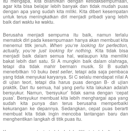
Itu mengapa, kita dilahirkan dengan ketidaksempurnaan,
agar kita bisa belajar lebih banyak dan tidak mudah puas
dengan apa yang sudah kita miliki. Kita diberi kesempatan
untuk terus meningkatkan diri menjadi pribadi yang lebih
baik dari waktu ke waktu.
Berusaha menjadi sempurna itu baik, namun terlalu
mematok diri pada kesempurnaan hanya akan membuat kita
menemui titik jenuh.
When you’re looking for perfection,
actually, you’re just looking for nothing
. Kita tidak bisa
menjadi baik dalam semua hal, walaupun kita memiliki
bakat lebih dari satu. Si A mungkin baik dalam olahraga,
tetapi dia tidak mahir bermain musik. Si B sudah
menerbitkan 10 buku
best seller
, tetapi ada saja pembaca
yang tidak menyukai karyanya. Si C selalu mendapat nilai A
di ujian teori, tetapi dia harus puas dengan B- di ujian
praktik. Dari itu semua, hal yang perlu kita lakukan adalah
bersyukur. Namun, ‘bersyukur’ tidak sama dengan ‘cepat
puas’. Bersyukur membuat kita lebih menghargai apa yang
sudah kita punya dan terus berusaha memperbaiki
kekurangan ke depannya. Sedangkan, cepat puas berarti
membuat kita tidak ingin mencoba tantangan baru dan
menghentikan langkah di titik puas itu.