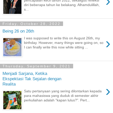
›
pencapaian kecil tahun 2022, sekaligus refleksi
diri beberapa tahun ke belakang. Alhamdulillah,
s...
Friday, October 28, 2022
Being 26 on 26th
›
I was supposed to write this on August 26th, my
birthday. However, many things were going on, so
I can finally write this now while sitting ...
Thursday, September 9, 2021
Menjadi Sarjana, Ketika
Ekspektasi Tak Sejalan dengan
Realita
›
Satu pertanyaan yang sering dilontarkan kepada
para mahasiswa yang duduk di semester akhir
perkuliahan adalah "kapan lulus?". Pert...