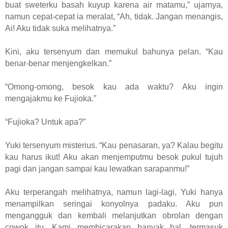
buat sweterku basah kuyup karena air matamu,” ujarnya,
namun cepat-cepat ia meralat, “Ah, tidak. Jangan menangis,
Ai! Aku tidak suka melihatnya.”
Kini, aku tersenyum dan memukul bahunya pelan. “Kau
benar-benar menjengkelkan.”
“Omong-omong, besok kau ada waktu? Aku ingin
mengajakmu ke Fujioka.”
“Fujioka? Untuk apa?”
Yuki tersenyum misterius. “Kau penasaran, ya? Kalau begitu
kau harus ikut! Aku akan menjemputmu besok pukul tujuh
pagi dan jangan sampai kau lewatkan sarapanmu!”
Aku terperangah melihatnya, namun lagi-lagi, Yuki hanya
menampilkan seringai konyolnya padaku. Aku pun
mengangguk dan kembali melanjutkan obrolan dengan
cowok itu. Kami membicarakan banyak hal, termasuk