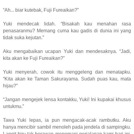
“Ah... biar kutebak, Fuji Fureaikan?”
Yuki mendecak lidah. “Bisakah kau menahan rasa
penasaranmu? Memang cuma kau gadis di dunia ini yang
tidak suka kejutan.”
Aku mengabaikan ucapan Yuki dan mendesaknya. “Jadi,
kita akan ke Fuji Fureaikan?”
Yuki menyerah, cowok itu menggeleng dan menatapku.
“Kita akan ke Taman Sakurayama. Sudah puas kau, mata
hijau?”
“Jangan mengejek lensa kontakku, Yuki! Ini kupakai khusus
untukmu.”
Tawa Yuki lepas, ia pun mengacak-acak rambutku. Aku
hanya mencibir sambil menoleh pada jendela di sampingku.
Langit biru tak berawan menemani perjalanan kami hari ini.