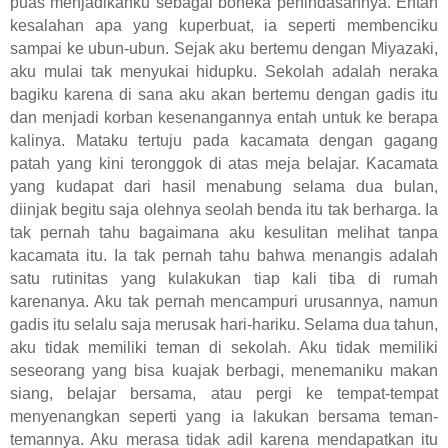
puas menjadikanku sebagai boneka penindasannya. Entah
kesalahan apa yang kuperbuat, ia seperti membenciku
sampai ke ubun-ubun. Sejak aku bertemu dengan Miyazaki,
aku mulai tak menyukai hidupku. Sekolah adalah neraka
bagiku karena di sana aku akan bertemu dengan gadis itu
dan menjadi korban kesenangannya entah untuk ke berapa
kalinya. Mataku tertuju pada kacamata dengan gagang
patah yang kini teronggok di atas meja belajar. Kacamata
yang kudapat dari hasil menabung selama dua bulan,
diinjak begitu saja olehnya seolah benda itu tak berharga. Ia
tak pernah tahu bagaimana aku kesulitan melihat tanpa
kacamata itu. Ia tak pernah tahu bahwa menangis adalah
satu rutinitas yang kulakukan tiap kali tiba di rumah
karenanya. Aku tak pernah mencampuri urusannya, namun
gadis itu selalu saja merusak hari-hariku. Selama dua tahun,
aku tidak memiliki teman di sekolah. Aku tidak memiliki
seseorang yang bisa kuajak berbagi, menemaniku makan
siang, belajar bersama, atau pergi ke tempat-tempat
menyenangkan seperti yang ia lakukan bersama teman-
temannya. Aku merasa tidak adil karena mendapatkan itu