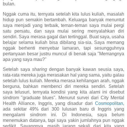
bulan.
Nggak cuma itu, ternyata setelah kita lulus kuliah, masalah
hidup pun semakin bertambah. Keluarga banyak menuntut
saya menjadi yang terbaik, teman-teman saya mulai pergi
satu persatu, dan saya mulai sering menyalahkan diri
sendiri. Saya merasa gagal dan tertinggal. Buat saya, usaha
belajar selama kuliah bisa dibilang sia-sia. Saya memang
nggak berhenti menyebar lamaran, tapi sesungguhnya
pertanyaan besar justru muncul di benak saja "Memangnya
apa yang saya mau?"
Setelah saya
sharing
dengan banyak kawan seusia saya,
rata-rata mereka juga merasakan hal yang sama, yaitu galau
setelah lulus kuliah. Mereka merasa kehilangan arah, nggak
berguna, bahkan membenci diri mereka sendiri. Setelah
saya telusuri, ternyata kondisi yang kita alami ini disebut
sindrom "graduate blues". Menurut survei dari City Mental
Health Alliance, Inggris, yang disadur dari
Cosmopolitan
,
ada sekitar 49% dari 300 lulusan baru di Inggris yang
mengalami sindrom ini. Di Indonesia, saya belum
menemukan datanya, tapi saya yakin jumlahnya pun nggak
sedikit. Sayangnya, masih jarang sekali dari kita yang