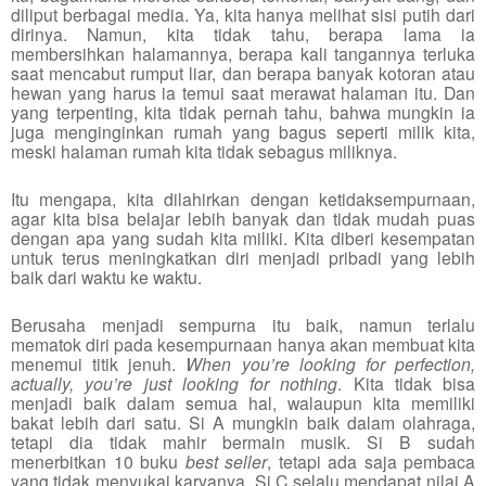
diliput berbagai media. Ya, kita hanya melihat sisi putih dari
dirinya. Namun, kita tidak tahu, berapa lama ia
membersihkan halamannya, berapa kali tangannya terluka
saat mencabut rumput liar, dan berapa banyak kotoran atau
hewan yang harus ia temui saat merawat halaman itu. Dan
yang terpenting, kita tidak pernah tahu, bahwa mungkin ia
juga menginginkan rumah yang bagus seperti milik kita,
meski halaman rumah kita tidak sebagus miliknya.
Itu mengapa, kita dilahirkan dengan ketidaksempurnaan,
agar kita bisa belajar lebih banyak dan tidak mudah puas
dengan apa yang sudah kita miliki. Kita diberi kesempatan
untuk terus meningkatkan diri menjadi pribadi yang lebih
baik dari waktu ke waktu.
Berusaha menjadi sempurna itu baik, namun terlalu
mematok diri pada kesempurnaan hanya akan membuat kita
menemui titik jenuh.
When you’re looking for perfection,
actually, you’re just looking for nothing
. Kita tidak bisa
menjadi baik dalam semua hal, walaupun kita memiliki
bakat lebih dari satu. Si A mungkin baik dalam olahraga,
tetapi dia tidak mahir bermain musik. Si B sudah
menerbitkan 10 buku
best seller
, tetapi ada saja pembaca
yang tidak menyukai karyanya. Si C selalu mendapat nilai A