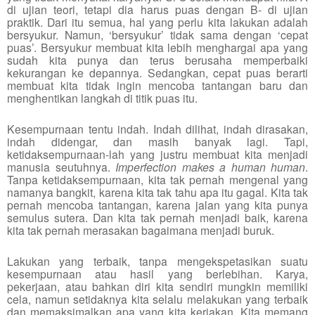
di ujian teori, tetapi dia harus puas dengan B- di ujian
praktik. Dari itu semua, hal yang perlu kita lakukan adalah
bersyukur. Namun, ‘bersyukur’ tidak sama dengan ‘cepat
puas’. Bersyukur membuat kita lebih menghargai apa yang
sudah kita punya dan terus berusaha memperbaiki
kekurangan ke depannya. Sedangkan, cepat puas berarti
membuat kita tidak ingin mencoba tantangan baru dan
menghentikan langkah di titik puas itu.
Kesempurnaan tentu indah. Indah dilihat, indah dirasakan,
indah didengar, dan masih banyak lagi. Tapi,
ketidaksempurnaan-lah yang justru membuat kita menjadi
manusia seutuhnya.
Imperfection makes a human human
.
Tanpa ketidaksempurnaan, kita tak pernah mengenal yang
namanya bangkit, karena kita tak tahu apa itu gagal. Kita tak
pernah mencoba tantangan, karena jalan yang kita punya
semulus sutera. Dan kita tak pernah menjadi baik, karena
kita tak pernah merasakan bagaimana menjadi buruk.
Lakukan yang terbaik, tanpa mengekspetasikan suatu
kesempurnaan atau hasil yang berlebihan. Karya,
pekerjaan, atau bahkan diri kita sendiri mungkin memiliki
cela, namun setidaknya kita selalu melakukan yang terbaik
dan memaksimalkan apa yang kita kerjakan.
Kita memang