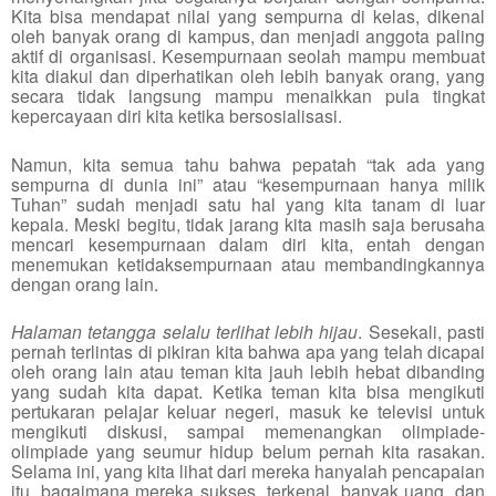
Kita bisa mendapat nilai yang sempurna di kelas, dikenal
oleh banyak orang di kampus, dan menjadi anggota paling
aktif di organisasi. Kesempurnaan seolah mampu membuat
kita diakui dan diperhatikan oleh lebih banyak orang, yang
secara tidak langsung mampu menaikkan pula tingkat
kepercayaan diri kita ketika bersosialisasi.
Namun, kita semua tahu bahwa pepatah “tak ada yang
sempurna di dunia ini” atau “kesempurnaan hanya milik
Tuhan” sudah menjadi satu hal yang kita tanam di luar
kepala. Meski begitu, tidak jarang kita masih saja berusaha
mencari kesempurnaan dalam diri kita, entah dengan
menemukan ketidaksempurnaan atau membandingkannya
dengan orang lain.
Halaman tetangga selalu terlihat lebih hijau
. Sesekali, pasti
pernah terlintas di pikiran kita bahwa apa yang telah dicapai
oleh orang lain atau teman kita jauh lebih hebat dibanding
yang sudah kita dapat. Ketika teman kita bisa mengikuti
pertukaran pelajar keluar negeri, masuk ke televisi untuk
mengikuti diskusi, sampai memenangkan olimpiade-
olimpiade yang seumur hidup belum pernah kita rasakan.
Selama ini, yang kita lihat dari mereka hanyalah pencapaian
itu, bagaimana mereka sukses, terkenal, banyak uang, dan