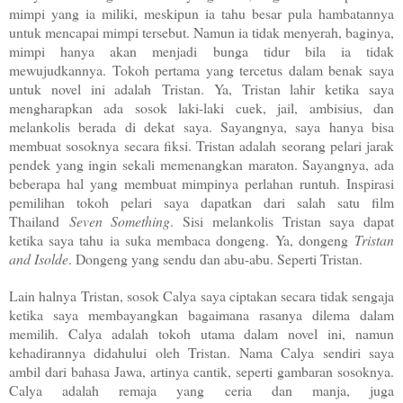
mimpi yang ia miliki, meskipun ia tahu besar pula hambatannya
untuk mencapai mimpi tersebut. Namun ia tidak menyerah, baginya,
mimpi hanya akan menjadi bunga tidur bila ia tidak
mewujudkannya. Tokoh pertama yang tercetus dalam benak saya
untuk novel ini adalah Tristan. Ya, Tristan lahir ketika saya
mengharapkan ada sosok laki-laki cuek, jail, ambisius, dan
melankolis berada di dekat saya. Sayangnya, saya hanya bisa
membuat sosoknya secara fiksi. Tristan adalah seorang pelari jarak
pendek yang ingin sekali memenangkan maraton. Sayangnya, ada
beberapa hal yang membuat mimpinya perlahan runtuh. Inspirasi
pemilihan tokoh pelari saya dapatkan dari salah satu film
Thailand
Seven Something
. Sisi melankolis Tristan saya dapat
ketika saya tahu ia suka membaca dongeng. Ya, dongeng
Tristan
and Isolde
. Dongeng yang sendu dan abu-abu. Seperti Tristan.
Lain halnya Tristan, sosok Calya saya ciptakan secara tidak sengaja
ketika saya membayangkan bagaimana rasanya dilema dalam
memilih. Calya adalah tokoh utama dalam novel ini, namun
kehadirannya didahului oleh Tristan. Nama Calya sendiri saya
ambil dari bahasa Jawa, artinya cantik, seperti gambaran sosoknya.
Calya adalah remaja yang ceria dan manja, juga