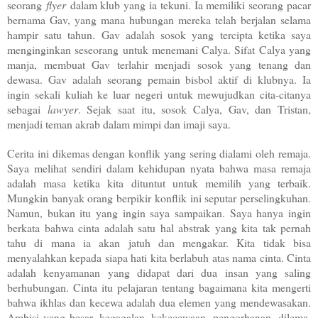
seorang
flyer
dalam klub yang ia tekuni. Ia memiliki seorang pacar
bernama Gav, yang mana hubungan mereka telah berjalan selama
hampir satu tahun. Gav adalah sosok yang tercipta ketika saya
menginginkan seseorang untuk menemani Calya. Sifat Calya yang
manja, membuat Gav terlahir menjadi sosok yang tenang dan
dewasa. Gav adalah seorang pemain bisbol aktif di klubnya. Ia
ingin sekali kuliah ke luar negeri untuk mewujudkan cita-citanya
sebagai
lawyer
. Sejak saat itu, sosok Calya, Gav, dan Tristan,
menjadi teman akrab dalam mimpi dan imaji saya.
Cerita ini dikemas dengan konflik yang sering dialami oleh remaja.
Saya melihat sendiri dalam kehidupan nyata bahwa masa remaja
adalah masa ketika kita dituntut untuk memilih yang terbaik.
Mungkin banyak orang berpikir konflik ini seputar perselingkuhan.
Namun, bukan itu yang ingin saya sampaikan. Saya hanya ingin
berkata bahwa cinta adalah satu hal abstrak yang kita tak pernah
tahu di mana ia akan jatuh dan mengakar. Kita tidak bisa
menyalahkan kepada siapa hati kita berlabuh atas nama cinta. Cinta
adalah kenyamanan yang didapat dari dua insan yang saling
berhubungan. Cinta itu pelajaran tentang bagaimana kita mengerti
bahwa ikhlas dan kecewa adalah dua elemen yang mendewasakan.
Ambisi yang besar, kegagalan, kekecewaan, pengorbanan, dilema,