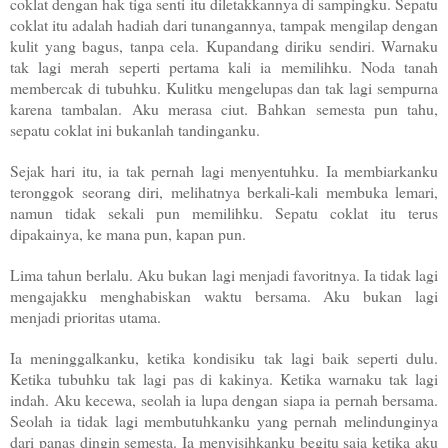
coklat dengan hak tiga senti itu diletakkannya di sampingku. Sepatu
coklat itu adalah hadiah dari tunangannya, tampak mengilap dengan
kulit yang bagus, tanpa cela. Kupandang diriku sendiri. Warnaku
tak lagi merah seperti pertama kali ia memilihku. Noda tanah
membercak di tubuhku. Kulitku mengelupas dan tak lagi sempurna
karena tambalan. Aku merasa ciut. Bahkan semesta pun tahu,
sepatu coklat ini bukanlah tandinganku.
Sejak hari itu, ia tak pernah lagi menyentuhku. Ia membiarkanku
teronggok seorang diri, melihatnya berkali-kali membuka lemari,
namun tidak sekali pun memilihku. Sepatu coklat itu terus
dipakainya, ke mana pun, kapan pun.
Lima tahun berlalu. Aku bukan lagi menjadi favoritnya. Ia tidak lagi
mengajakku menghabiskan waktu bersama. Aku bukan lagi
menjadi prioritas utama.
Ia meninggalkanku, ketika kondisiku tak lagi baik seperti dulu.
Ketika tubuhku tak lagi pas di kakinya. Ketika warnaku tak lagi
indah. Aku kecewa, seolah ia lupa dengan siapa ia pernah bersama.
Seolah ia tidak lagi membutuhkanku yang pernah melindunginya
dari panas dingin semesta. Ia menyisihkanku begitu saja ketika aku