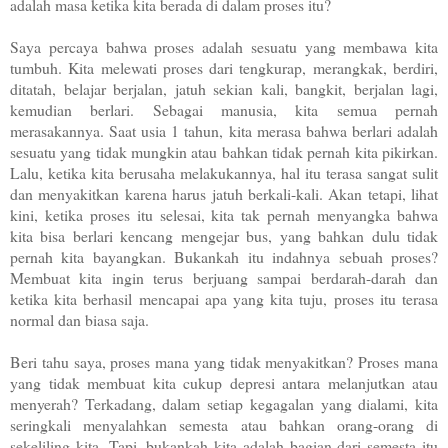
adalah masa ketika kita berada di dalam proses itu?
Saya percaya bahwa proses adalah sesuatu yang membawa kita
tumbuh. Kita melewati proses dari tengkurap, merangkak, berdiri,
ditatah, belajar berjalan, jatuh sekian kali, bangkit, berjalan lagi,
kemudian berlari. Sebagai manusia, kita semua pernah
merasakannya. Saat usia 1 tahun, kita merasa bahwa berlari adalah
sesuatu yang tidak mungkin atau bahkan tidak pernah kita pikirkan.
Lalu, ketika kita berusaha melakukannya, hal itu terasa sangat sulit
dan menyakitkan karena harus jatuh berkali-kali. Akan tetapi, lihat
kini, ketika proses itu selesai, kita tak pernah menyangka bahwa
kita bisa berlari kencang mengejar bus, yang bahkan dulu tidak
pernah kita bayangkan. Bukankah itu indahnya sebuah proses?
Membuat kita ingin terus berjuang sampai berdarah-darah dan
ketika kita berhasil mencapai apa yang kita tuju, proses itu terasa
normal dan biasa saja.
Beri tahu saya, proses mana yang tidak menyakitkan? Proses mana
yang tidak membuat kita cukup depresi antara melanjutkan atau
menyerah? Terkadang, dalam setiap kegagalan yang dialami, kita
seringkali menyalahkan semesta atau bahkan orang-orang di
sekeliling kita. Tapi, bukankah kita adalah bagian dari semesta itu