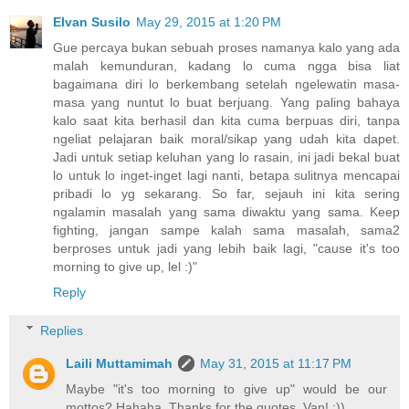
Elvan Susilo
May 29, 2015 at 1:20 PM
Gue percaya bukan sebuah proses namanya kalo yang ada
malah kemunduran, kadang lo cuma ngga bisa liat
bagaimana diri lo berkembang setelah ngelewatin masa-
masa yang nuntut lo buat berjuang. Yang paling bahaya
kalo saat kita berhasil dan kita cuma berpuas diri, tanpa
ngeliat pelajaran baik moral/sikap yang udah kita dapet.
Jadi untuk setiap keluhan yang lo rasain, ini jadi bekal buat
lo untuk lo inget-inget lagi nanti, betapa sulitnya mencapai
pribadi lo yg sekarang. So far, sejauh ini kita sering
ngalamin masalah yang sama diwaktu yang sama. Keep
fighting, jangan sampe kalah sama masalah, sama2
berproses untuk jadi yang lebih baik lagi, "cause it's too
morning to give up, lel :)"
Reply
Replies
Laili Muttamimah
May 31, 2015 at 11:17 PM
Maybe "it's too morning to give up" would be our
mottos? Hahaha. Thanks for the quotes, Van! :))