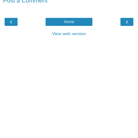
Post a Comment
‹
›
Home
View web version