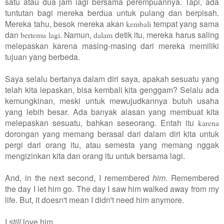
satu atau dua jam lagi bersama perempuannya. Tapi, ada
tuntutan bagi mereka berdua untuk pulang dan berpisah.
Mereka tahu, besok mereka akan
tempat yang sama
kembali
dan
. Namun,
detik itu, mereka harus saling
bertemu lagi
dalam
melepaskan karena masing-masing dari mereka memiliki
tujuan yang berbeda.
Saya selalu bertanya dalam diri saya, apakah sesuatu yang
telah kita lepaskan, bisa kembali kita genggam? Selalu ada
kemungkinan, meski untuk mewujudkannya butuh usaha
yang lebih besar. Ada banyak alasan yang membuat kita
melepaskan sesuatu, bahkan seseorang. Entah itu
karena
dorongan yang memang berasal dari dalam diri kita untuk
pergi dari orang itu, atau semesta yang memang nggak
mengizinkan kita dan orang itu untuk bersama lagi.
And, in the next second, I remembered
him
. Remembered
the day I let him go. The day I saw him walked away from my
life. But, it doesn't mean I didn't need him anymore.
I
still
love him.