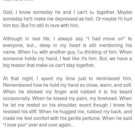
God, I know someday he and I can't
together. Maybe
be
someday he'll make me depressed as hell. Or maybe I'll hurt
him too. But I'm still in love with him.
Although in real life, I always say "I had move on" to
everyone, but... deep in my heart is still mentioning his
name. When I
with another guy, I
thinking of him. When
'm
'm
someone holds my hand, I feel like it's him. But, we have a
big reason that make us can't stay together.
At that night, I spent my time just to reminisced him.
Remembered how he hold my hand so close, warm, and soft.
When he stroked my finger and rubbed it to his beard
occasionally. When he kissed my palm, my forehead. When
he let me rested on his shoulder, event though I knew he
resisted his stiff. When he hugged me, rubbed my back, and
made me feel comfort with his gentle perfume.
When he said
"I love you"
over and over again
...