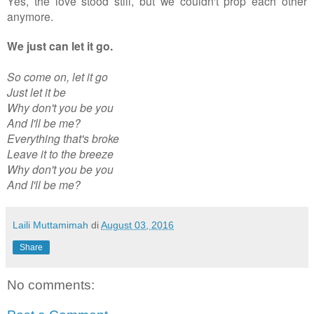
Yes, the love stood still, but we couldn't prop each other
anymore.
We just can let it go.
So come on, let it go
Just let it be
Why don't you be you
And I'll be me?
Everything that's broke
Leave it to the breeze
Why don't you be you
And I'll be me?
Laili Muttamimah
di
August 03, 2016
Share
No comments: