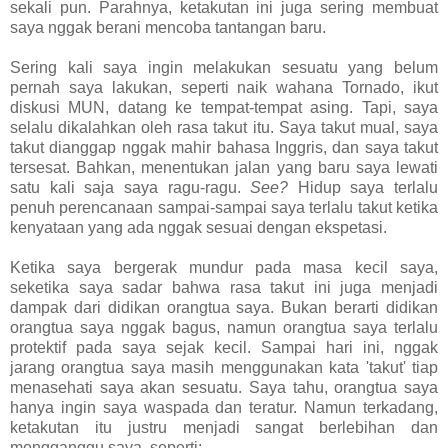
sekali pun. Parahnya, ketakutan ini juga sering membuat
saya nggak berani mencoba tantangan baru.
Sering kali saya ingin melakukan sesuatu yang belum
pernah saya lakukan, seperti naik wahana Tornado, ikut
diskusi MUN, datang ke tempat-tempat asing. Tapi, saya
selalu dikalahkan oleh rasa takut itu. Saya takut mual, saya
takut dianggap nggak mahir bahasa Inggris, dan saya takut
tersesat. Bahkan, menentukan jalan yang baru saya lewati
satu kali saja saya ragu-ragu.
See?
Hidup saya terlalu
penuh perencanaan sampai-sampai saya terlalu takut ketika
kenyataan yang ada nggak sesuai dengan ekspetasi.
Ketika saya bergerak mundur pada masa kecil saya,
seketika saya sadar bahwa rasa takut ini juga menjadi
dampak dari didikan orangtua saya. Bukan berarti didikan
orangtua saya nggak bagus, namun orangtua saya terlalu
protektif pada saya sejak kecil. Sampai hari ini, nggak
jarang orangtua saya masih menggunakan kata 'takut' tiap
menasehati saya akan sesuatu. Saya tahu, orangtua saya
hanya ingin saya waspada dan teratur. Namun terkadang,
ketakutan itu justru menjadi sangat berlebihan dan
mengganggu saya, seperti: