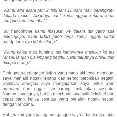
"Kamu ada acara jam 2 tapi jam 11 baru mau berangkat?
Jakarta macet.
Takut
nya nanti kamu nggak keburu, terus
sampai sana terlambat."
"Itu
handphone
kamu masukin ke dalam tas yang ada
risletingnya, nanti
takut
jatoh terus kamu nggak sadar
handphone
-nya udah hilang."
"Kamu kalau mau
hunting
, tas kameranya masukin ke tas
ransel, jangan dislempang begitu. Nanti
takut
nya ditarik dan
dicopet orang."
Peringatan-peringatan itulah yang pada akhirnya membuat
saya menjadi nggak tenang dan sering berpikiran negatif.
Baiknya, orangtua saya mengajarkan saya untuk
well-
prepared
dan nggak sembarang melakukan sesuatu.
Namun sayangnya, hal itu membuat saya sulit fleksibel dan
cepat panik ketika sesuatu yang berjalan nggak sesuai
dengan rencana.
Hal terakhir yang paling menganggu saya adalah rasa takut