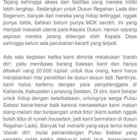
Tejang sehingga akses dan fasilitas yang mereka miliki
lebih lengkap. Sedangkan untuk Dusun Regahan Lada dan
Segenom, banyak dari mereka yang hidup tertinggal, nggak
punya listrik, bahkan belum punya MCK sendiri. Ini yang
menjadi masalah utama para Kepala Dusun, namun sayang
aspirasi mereka jarang didengar oleh Kepala Desa
sehingga belum ada perubahan berarti yang terjadi.
Ada satu kegiatan ketika kami diminta melakukan 'ziarah
diri', yaitu membawa barang bawaan kami dan hanya
dibekali uang 20.000 rupiah untuk dua orang, kami harus
menjalankan misi penelitian ke dusun-dusun tadi. Nantinya,
kami harus bertemu dengan para penyelenggara di
Kalianda, Kabupaten Lampung Selatan. Di sini, kami belajar
untuk hidup dengan keterbatasan, untungnya warga Pulau
Sebesi benar-benar baik karena menawarkan kami makan
siang-malam dan tumpangan untuk tidur (kami sudah nggak
boleh tidur di rumah
housefam
, jadi kami bermalam di dusun
Regahan Lada). Banyak hal menarik yang saya temui ketika
'ziarah diri', mulai pemandangan Pulau Sebesi yang
semakin indah ketika ditelusuri lebih jauh, teman-teman