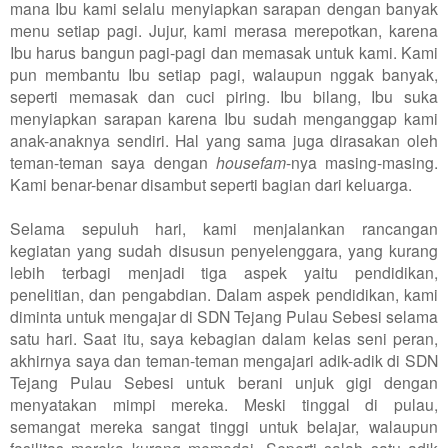
mana Ibu kami selalu menyiapkan sarapan dengan banyak
menu setiap pagi. Jujur, kami merasa merepotkan, karena
Ibu harus bangun pagi-pagi dan memasak untuk kami. Kami
pun membantu Ibu setiap pagi, walaupun nggak banyak,
seperti memasak dan cuci piring. Ibu bilang, Ibu suka
menyiapkan sarapan karena Ibu sudah menganggap kami
anak-anaknya sendiri. Hal yang sama juga dirasakan oleh
teman-teman saya dengan
housefam
-nya masing-masing.
Kami benar-benar disambut seperti bagian dari keluarga.
Selama sepuluh hari, kami menjalankan rancangan
kegiatan yang sudah disusun penyelenggara, yang kurang
lebih terbagi menjadi tiga aspek yaitu pendidikan,
penelitian, dan pengabdian. Dalam aspek pendidikan, kami
diminta untuk mengajar di SDN Tejang Pulau Sebesi selama
satu hari. Saat itu, saya kebagian dalam kelas seni peran,
akhirnya saya dan teman-teman mengajari adik-adik di SDN
Tejang Pulau Sebesi untuk berani unjuk gigi dengan
menyatakan mimpi mereka. Meski tinggal di pulau,
semangat mereka sangat tinggi untuk belajar, walaupun
fasilitas mereka kurang memadai. Seperti salah satu adik