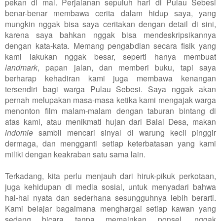
pekan di mal. Perjalanan sepuluh hari di Pulau Sebesi
benar-benar membawa cerita dalam hidup saya, yang
mungkin nggak bisa saya ceritakan dengan detail di sini,
karena saya bahkan nggak bisa mendeskripsikannya
dengan kata-kata. Memang pengabdian secara fisik yang
kami lakukan nggak besar, seperti hanya membuat
landmark
, papan jalan, dan memberi buku, tapi saya
berharap kehadiran kami juga membawa kenangan
tersendiri bagi warga Pulau Sebesi. Saya nggak akan
pernah melupakan masa-masa ketika kami mengajak warga
menonton film malam-malam dengan taburan bintang di
atas kami, atau menikmati hujan dari Balai Desa, makan
indomie
sambil mencari sinyal di warung kecil pinggir
dermaga, dan mengganti setiap keterbatasan yang kami
miliki dengan keakraban satu sama lain.
Terkadang, kita perlu menjauh dari hiruk-pikuk perkotaan,
juga kehidupan di media sosial, untuk menyadari bahwa
hal-hal nyata dan sederhana sesungguhnya lebih berarti.
Kami belajar bagaimana menghargai setiap kawan yang
sedang bicara tanpa memainkan ponsel, nggak